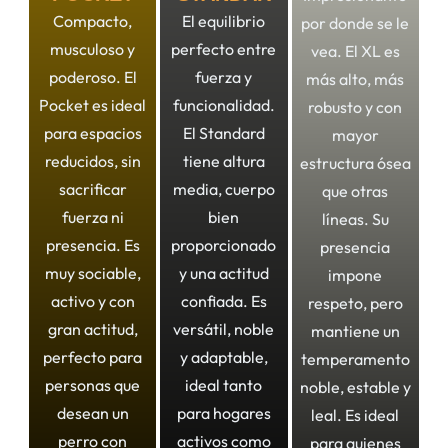
Compacto,
El equilibrio
por donde se le
musculoso y
perfecto entre
vea. El XL es
poderoso. El
fuerza y
más alto, más
Pocket es ideal
funcionalidad.
robusto y con
para espacios
El Standard
mayor
reducidos, sin
tiene altura
estructura ósea
sacrificar
media, cuerpo
que otras
fuerza ni
bien
líneas. Su
presencia. Es
proporcionado
presencia
muy sociable,
y una actitud
impone
activo y con
confiada. Es
respeto, pero
gran actitud,
versátil, noble
mantiene un
perfecto para
y adaptable,
temperamento
personas que
ideal tanto
noble, estable y
desean un
para hogares
leal. Es ideal
perro con
activos como
para quienes