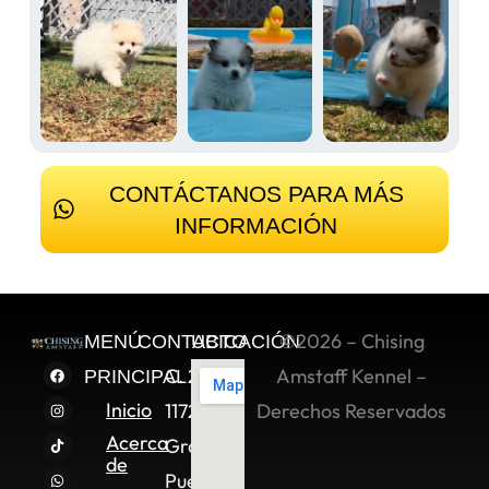
CONTÁCTANOS PARA MÁS
INFORMACIÓN
©2026 – Chising
MENÚ
CONTACTO
UBICACIÓN
C. 2 Sur
Amstaff Kennel –
PRINCIPAL
Inicio
11722,
Derechos Reservados
Acerca
Granjas
de
Puebla,