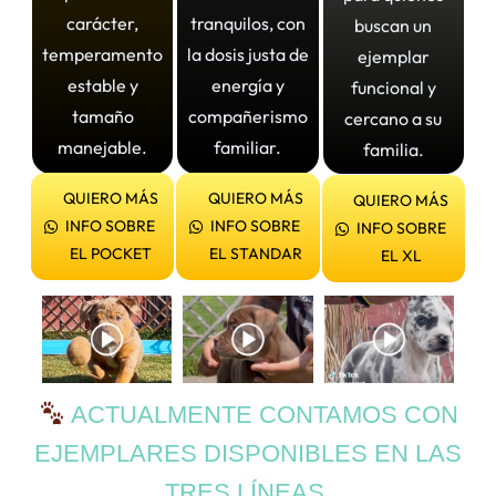
carácter,
tranquilos, con
buscan un
temperamento
la dosis justa de
ejemplar
estable y
energía y
funcional y
tamaño
compañerismo
cercano a su
manejable.
familiar.
familia.
QUIERO MÁS
QUIERO MÁS
QUIERO MÁS
INFO SOBRE
INFO SOBRE
INFO SOBRE
EL POCKET
EL STANDAR
EL XL
ACTUALMENTE CONTAMOS CON
EJEMPLARES DISPONIBLES EN LAS
TRES LÍNEAS.