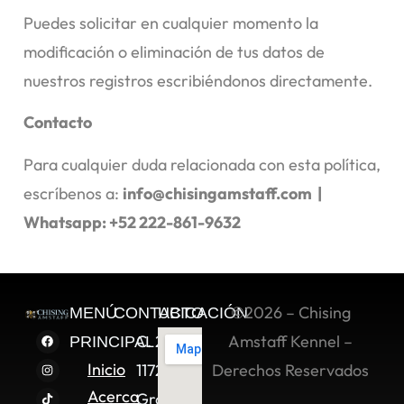
Puedes solicitar en cualquier momento la
modificación o eliminación de tus datos de
nuestros registros escribiéndonos directamente.
Contacto
Para cualquier duda relacionada con esta política,
escríbenos a:
info@chisingamstaff.com |
Whatsapp: +52 222-861-9632
©2026 – Chising
MENÚ
CONTACTO
UBICACIÓN
C. 2 Sur
Amstaff Kennel –
PRINCIPAL
Inicio
11722,
Derechos Reservados
Acerca
Granjas