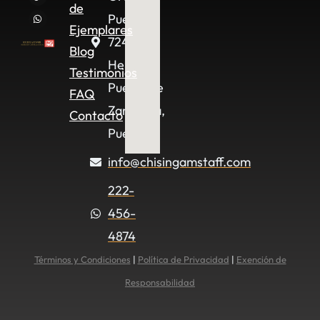
de
Puebla,
Ejemplares
72490
Blog
Heroica
Testimonios
Puebla de
FAQ
Zaragoza,
Contacto
Pue.
info@chisingamstaff.com
222-
456-
4874
Términos y Condiciones
|
Política de Privacidad
|
Exención de
Responsabilidad