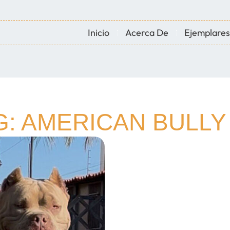
Inicio
Acerca De
Ejemplares
: AMERICAN BULLY