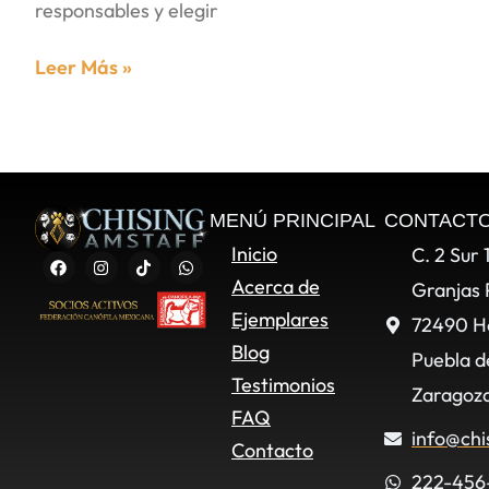
responsables y elegir
Leer Más »
MENÚ PRINCIPAL
CONTACT
Inicio
C. 2 Sur 
Acerca de
Granjas 
Ejemplares
72490 H
Blog
Puebla d
Testimonios
Zaragoza
FAQ
info@chi
Contacto
222-456