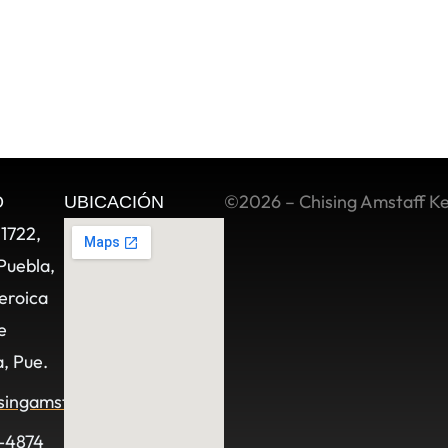
©2026 – Chising Amstaff K
O
UBICACIÓN
11722,
Puebla,
eroica
e
, Pue.
singamstaff.com
-4874