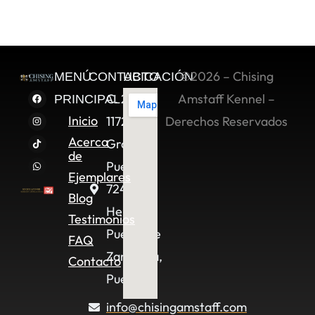
©2026 – Chising
MENÚ
CONTACTO
UBICACIÓN
C. 2 Sur
Amstaff Kennel –
PRINCIPAL
Inicio
11722,
Derechos Reservados
Acerca
Granjas
de
Puebla,
Ejemplares
72490
Blog
Heroica
Testimonios
Puebla de
FAQ
Zaragoza,
Contacto
Pue.
info@chisingamstaff.com