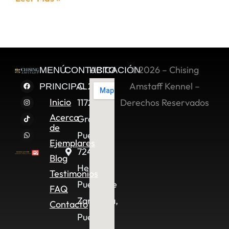
©2026 – Chising
MENÚ
CONTACTO
UBICACIÓN
C. 2 Sur
Amstaff Kennel –
PRINCIPAL
Inicio
11722,
Derechos Reservados
Acerca
Granjas
de
Puebla,
Ejemplares
72490
Blog
Heroica
Testimonios
Puebla de
FAQ
Zaragoza,
Contacto
Pue.