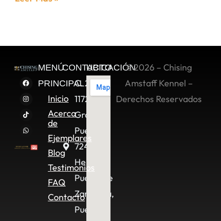
©2026 – Chising
MENÚ
CONTACTO
UBICACIÓN
C. 2 Sur
Amstaff Kennel –
PRINCIPAL
Inicio
11722,
Derechos Reservados
Acerca
Granjas
de
Puebla,
Ejemplares
72490
Blog
Heroica
Testimonios
Puebla de
FAQ
Zaragoza,
Contacto
Pue.