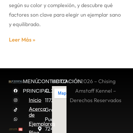
según su color y complexión, y descubre qué
factores son clave para elegir un ejemplar sano
y equilibrado.
Leer Más »
©2026 – Chising
MENÚ
CONTACTO
UBICACIÓN
C. 2 Sur
Amstaff Kennel –
PRINCIPAL
Inicio
11722,
Derechos Reservados
Acerca
Granjas
de
Puebla,
Ejemplares
72490
Blog