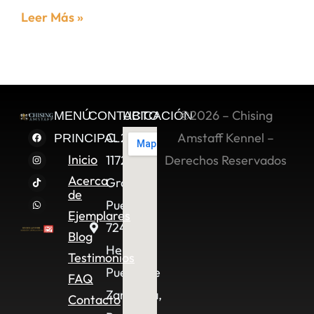
Leer Más »
©2026 – Chising
MENÚ
CONTACTO
UBICACIÓN
C. 2 Sur
Amstaff Kennel –
PRINCIPAL
Inicio
11722,
Derechos Reservados
Acerca
Granjas
de
Puebla,
Ejemplares
72490
Blog
Heroica
Testimonios
Puebla de
FAQ
Zaragoza,
Contacto