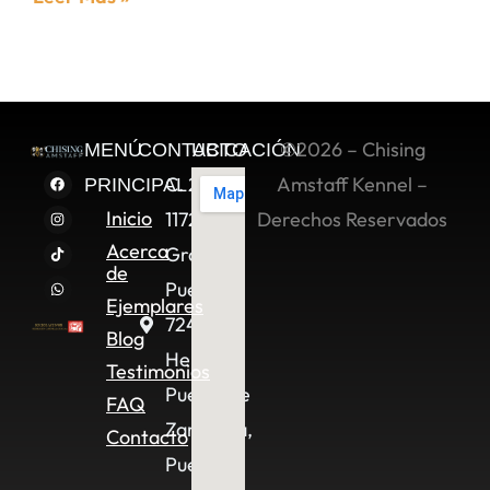
©2026 – Chising
MENÚ
CONTACTO
UBICACIÓN
C. 2 Sur
Amstaff Kennel –
PRINCIPAL
Inicio
11722,
Derechos Reservados
Acerca
Granjas
de
Puebla,
Ejemplares
72490
Blog
Heroica
Testimonios
Puebla de
FAQ
Zaragoza,
Contacto
Pue.