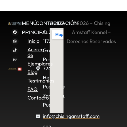
©2026 – Chising
MENÚ
CONTACTO
UBICACIÓN
C. 2 Sur
Amstaff Kennel –
PRINCIPAL
Inicio
11722,
Derechos Reservados
Acerca
Granjas
de
Puebla,
Ejemplares
72490
Blog
Heroica
Testimonios
Puebla de
FAQ
Zaragoza,
Contacto
Pue.
info@chisingamstaff.com