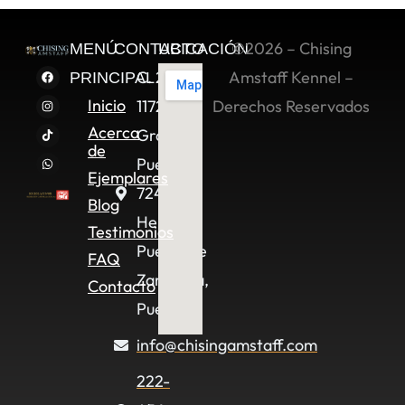
©2026 – Chising
MENÚ
CONTACTO
UBICACIÓN
C. 2 Sur
Amstaff Kennel –
PRINCIPAL
Inicio
11722,
Derechos Reservados
Acerca
Granjas
de
Puebla,
Ejemplares
72490
Blog
Heroica
Testimonios
Puebla de
FAQ
Zaragoza,
Contacto
Pue.
info@chisingamstaff.com
222-