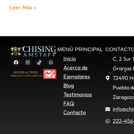
Leer Más »
MENÚ PRINCIPAL
CONTACT
Inicio
C. 2 Sur 
Acerca de
Granjas 
Ejemplares
72490 H
Blog
Puebla d
Testimonios
Zaragoza
FAQ
info@chi
Contacto
222-456