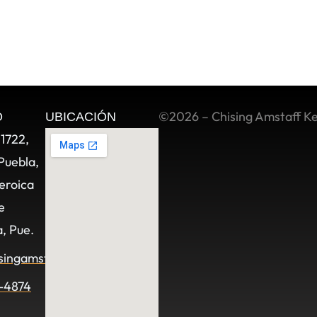
©2026 – Chising Amstaff K
O
UBICACIÓN
11722,
Puebla,
eroica
e
, Pue.
singamstaff.com
-4874