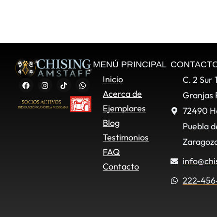
MENÚ PRINCIPAL
CONTACT
Inicio
C. 2 Sur 
Acerca de
Granjas 
Ejemplares
72490 H
Blog
Puebla d
Testimonios
Zaragoza
FAQ
info@chi
Contacto
222-456