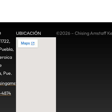
©2026 – Chising Amstaff K
O
UBICACIÓN
11722,
Puebla,
eroica
e
, Pue.
singamstaff.com
-4874