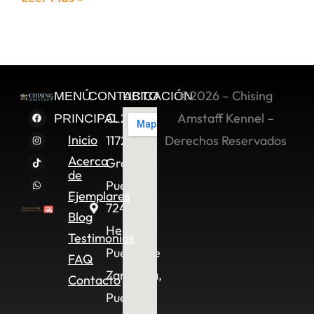
©2026 – Chising
MENÚ
CONTACTO
UBICACIÓN
C. 2 Sur
Amstaff Kennel –
PRINCIPAL
Inicio
11722,
Derechos Reservados
Acerca
Granjas
de
Puebla,
Ejemplares
72490
Blog
Heroica
Testimonios
Puebla de
FAQ
Zaragoza,
Contacto
Pue.