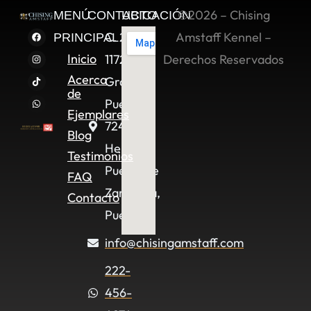
©2026 – Chising
MENÚ
CONTACTO
UBICACIÓN
C. 2 Sur
Amstaff Kennel –
PRINCIPAL
Inicio
11722,
Derechos Reservados
Acerca
Granjas
de
Puebla,
Ejemplares
72490
Blog
Heroica
Testimonios
Puebla de
FAQ
Zaragoza,
Contacto
Pue.
info@chisingamstaff.com
222-
456-