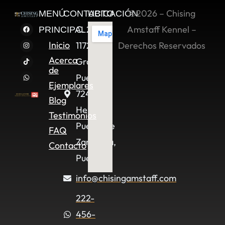
©2026 – Chising
MENÚ
CONTACTO
UBICACIÓN
C. 2 Sur
Amstaff Kennel –
PRINCIPAL
Inicio
11722,
Derechos Reservados
Acerca
Granjas
de
Puebla,
Ejemplares
72490
Blog
Heroica
Testimonios
Puebla de
FAQ
Zaragoza,
Contacto
Pue.
info@chisingamstaff.com
222-
456-