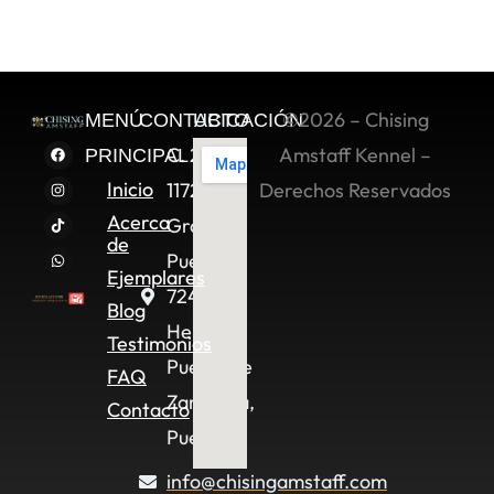
©2026 – Chising
MENÚ
CONTACTO
UBICACIÓN
C. 2 Sur
Amstaff Kennel –
PRINCIPAL
Inicio
11722,
Derechos Reservados
Acerca
Granjas
de
Puebla,
Ejemplares
72490
Blog
Heroica
Testimonios
Puebla de
FAQ
Zaragoza,
Contacto
Pue.
info@chisingamstaff.com