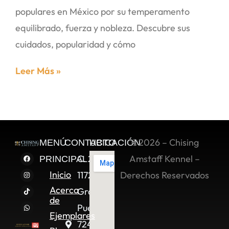
populares en México por su temperamento
equilibrado, fuerza y nobleza. Descubre sus
cuidados, popularidad y cómo
Leer Más »
©2026 – Chising
MENÚ
CONTACTO
UBICACIÓN
C. 2 Sur
Amstaff Kennel –
PRINCIPAL
Inicio
11722,
Derechos Reservados
Acerca
Granjas
de
Puebla,
Ejemplares
72490