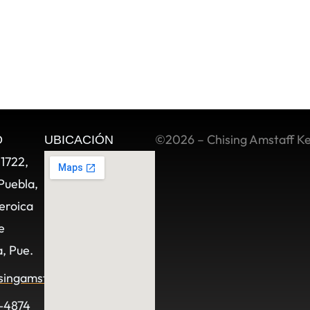
©2026 – Chising Amstaff K
O
UBICACIÓN
11722,
Puebla,
eroica
e
, Pue.
singamstaff.com
-4874