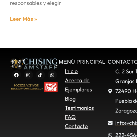
responsables y elegir
Leer Más »
MENÚ PRINCIPAL
CONTACT
Inicio
C. 2 Sur 
Acerca de
Granjas 
Ejemplares
72490 H
Blog
Puebla d
Testimonios
Zaragoza
FAQ
info@chi
Contacto
222-456