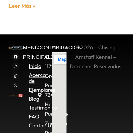
Leer Más »
©2026 – Chising
MENÚ
CONTACTO
UBICACIÓN
C. 2 Sur
Amstaff Kennel –
PRINCIPAL
Inicio
11722,
Derechos Reservados
Acerca
Granjas
de
Puebla,
Ejemplares
72490
Blog
Heroica
Testimonios
Puebla de
FAQ
Zaragoza,
Contacto
Pue.