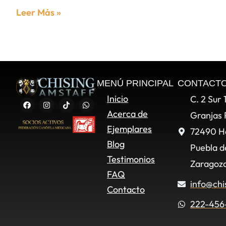
Leer Más »
MENÚ PRINCIPAL
CONTACT
Inicio
C. 2 Sur 
Acerca de
Granjas 
Ejemplares
72490 H
Blog
Puebla d
Testimonios
Zaragoza
FAQ
info@chi
Contacto
222-456