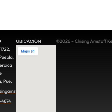
©2026 – Chising Amstaff K
O
UBICACIÓN
11722,
Puebla,
eroica
e
, Pue.
singamstaff.com
-4874