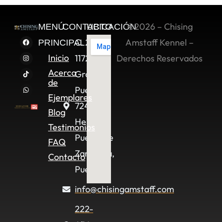
©2026 – Chising
MENÚ
CONTACTO
UBICACIÓN
C. 2 Sur
Amstaff Kennel –
PRINCIPAL
Inicio
11722,
Derechos Reservados
Acerca
Granjas
de
Puebla,
Ejemplares
72490
Blog
Heroica
Testimonios
Puebla de
FAQ
Zaragoza,
Contacto
Pue.
info@chisingamstaff.com
222-