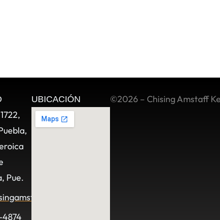
©2026 – Chising Amstaff K
O
UBICACIÓN
11722,
Puebla,
eroica
e
, Pue.
singamstaff.com
-4874