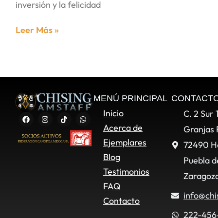
inversión y la felicidad
Leer Más »
MENÚ PRINCIPAL
CONTACT
Inicio
C. 2 Sur 
Acerca de
Granjas 
Ejemplares
72490 H
Blog
Puebla d
Testimonios
Zaragoza
FAQ
info@chi
Contacto
222-456