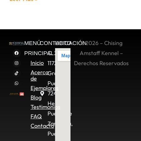
©2026 – Chising
MENÚ
CONTACTO
UBICACIÓN
C. 2 Sur
Amstaff Kennel –
PRINCIPAL
Inicio
11722,
Derechos Reservados
Acerca
Granjas
de
Puebla,
Ejemplares
72490
Blog
Heroica
Testimonios
Puebla de
FAQ
Zaragoza,
Contacto
Pue.