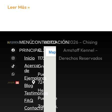
Leer Más »
©2026 – Chising
MENÚ
CONTACTO
UBICACIÓN
C. 2 Sur
Amstaff Kennel –
PRINCIPAL
Inicio
11722,
Derechos Reservados
Acerca
Granjas
de
Puebla,
Ejemplares
72490
Blog
Heroica
Testimonios
Puebla de
FAQ
Zaragoza,
Contacto