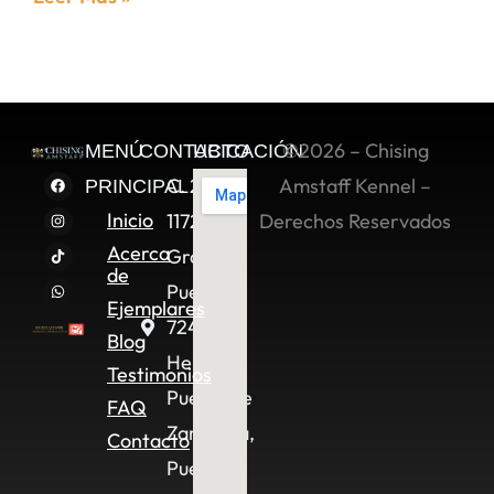
©2026 – Chising
MENÚ
CONTACTO
UBICACIÓN
C. 2 Sur
Amstaff Kennel –
PRINCIPAL
Inicio
11722,
Derechos Reservados
Acerca
Granjas
de
Puebla,
Ejemplares
72490
Blog
Heroica
Testimonios
Puebla de
FAQ
Zaragoza,
Contacto
Pue.