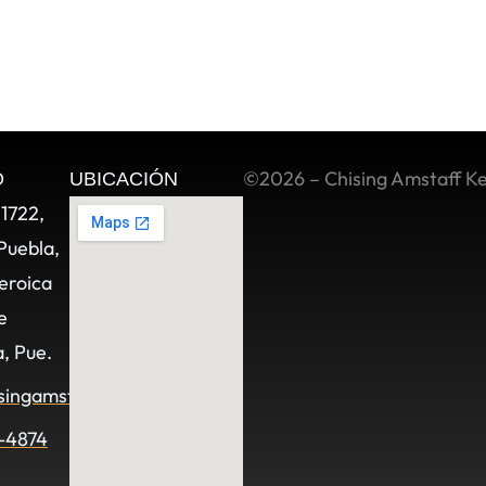
©2026 – Chising Amstaff K
O
UBICACIÓN
11722,
Puebla,
eroica
e
, Pue.
singamstaff.com
-4874