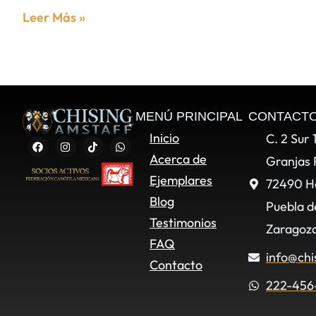
Leer Más »
MENÚ PRINCIPAL
CONTACT
Inicio
C. 2 Sur 
Acerca de
Granjas 
Ejemplares
72490 H
Blog
Puebla d
Testimonios
Zaragoza
FAQ
info@chi
Contacto
222-456