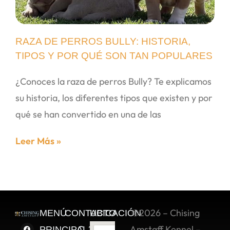
RAZA DE PERROS BULLY: HISTORIA,
TIPOS Y POR QUÉ SON TAN POPULARES
¿Conoces la raza de perros Bully? Te explicamos
su historia, los diferentes tipos que existen y por
qué se han convertido en una de las
Leer Más »
©2026 – Chising
MENÚ
CONTACTO
UBICACIÓN
C. 2 Sur
Amstaff Kennel –
PRINCIPAL