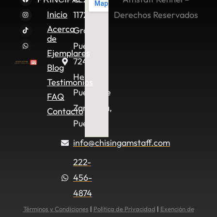
Inicio
11722,
Derechos Reservados
Acerca
Granjas
de
Puebla,
Ejemplares
72490
Blog
Heroica
Testimonios
Puebla de
FAQ
Zaragoza,
Contacto
Pue.
info@chisingamstaff.com
222-
456-
4874
Términos y Condiciones
|
Política de Privacidad
|
Exención de