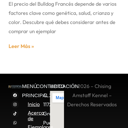
El precio del Bulldog Francés depende de varios
factores clave como genética, salud, crianza y
color. Descubre qué debes considerar antes de
comprar un ejemplar
Leer Más »
©2026 – Chising
MENÚ
CONTACTO
UBICACIÓN
C. 2 Sur
Amstaff Kennel –
PRINCIPAL
Inicio
11722,
Derechos Reservados
Acerca
Granjas
de
Puebla,
Ejemplares