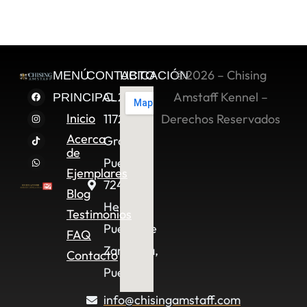
©2026 – Chising
MENÚ
CONTACTO
UBICACIÓN
C. 2 Sur
Amstaff Kennel –
PRINCIPAL
Inicio
11722,
Derechos Reservados
Acerca
Granjas
de
Puebla,
Ejemplares
72490
Blog
Heroica
Testimonios
Puebla de
FAQ
Zaragoza,
Contacto
Pue.
info@chisingamstaff.com