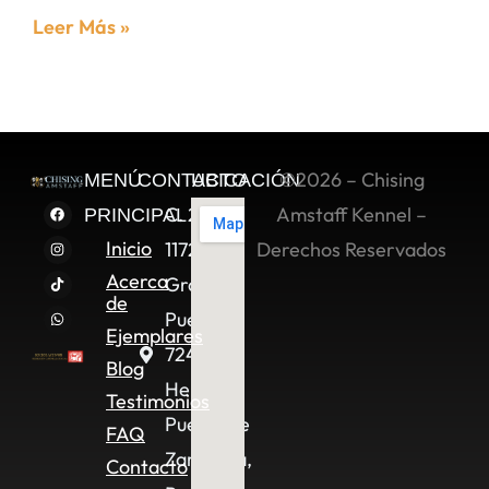
Leer Más »
©2026 – Chising
MENÚ
CONTACTO
UBICACIÓN
C. 2 Sur
Amstaff Kennel –
PRINCIPAL
Inicio
11722,
Derechos Reservados
Acerca
Granjas
de
Puebla,
Ejemplares
72490
Blog
Heroica
Testimonios
Puebla de
FAQ
Zaragoza,
Contacto