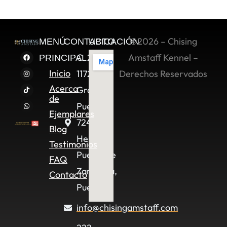
©2026 – Chising
MENÚ
CONTACTO
UBICACIÓN
C. 2 Sur
Amstaff Kennel –
PRINCIPAL
Inicio
11722,
Derechos Reservados
Acerca
Granjas
de
Puebla,
Ejemplares
72490
Blog
Heroica
Testimonios
Puebla de
FAQ
Zaragoza,
Contacto
Pue.
info@chisingamstaff.com