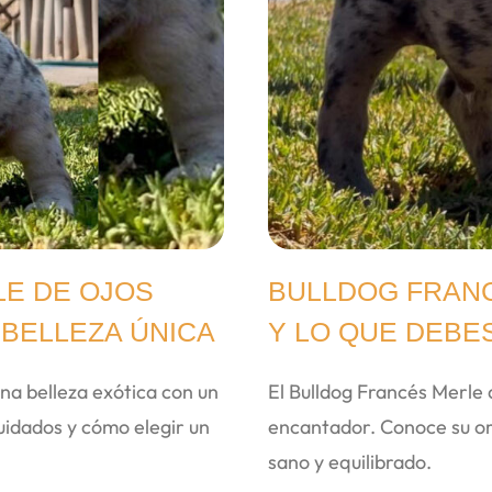
E DE OJOS
BULLDOG FRANC
 BELLEZA ÚNICA
Y LO QUE DEBE
na belleza exótica con un
El Bulldog Francés Merle
idados y cómo elegir un
encantador. Conoce su or
sano y equilibrado.