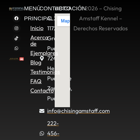
©2026 – Chising
MENÚ
CONTACTO
UBICACIÓN
C. 2 Sur
Amstaff Kennel –
PRINCIPAL
Inicio
11722,
Derechos Reservados
Acerca
Granjas
de
Puebla,
Ejemplares
72490
Blog
Heroica
Testimonios
Puebla de
FAQ
Zaragoza,
Contacto
Pue.
info@chisingamstaff.com
222-
456-