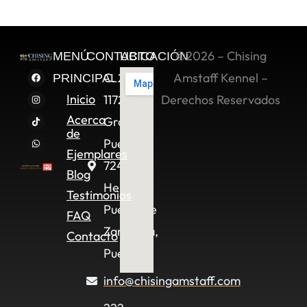
©2026 – Chising
MENÚ
CONTACTO
UBICACIÓN
C. 2 Sur
Amstaff Kennel –
PRINCIPAL
Inicio
11722,
Derechos Reservados
Acerca
Granjas
de
Puebla,
Ejemplares
72490
Blog
Heroica
Testimonios
Puebla de
FAQ
Zaragoza,
Contacto
Pue.
info@chisingamstaff.com