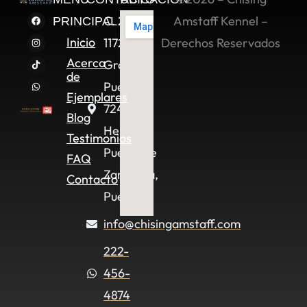
C. 2 Sur
Amstaff Kennel –
PRINCIPAL
Inicio
11722,
Derechos Reservados
Acerca
Granjas
de
Puebla,
Ejemplares
72490
Blog
Heroica
Testimonios
Puebla de
FAQ
Zaragoza,
Contacto
Pue.
info@chisingamstaff.com
222-
456-
4874