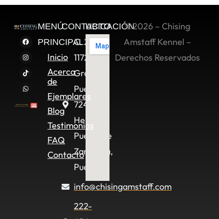
©2026 – Chising
MENÚ
CONTACTO
UBICACIÓN
C. 2 Sur
Amstaff Kennel –
PRINCIPAL
Inicio
11722,
Derechos Reservados
Acerca
Granjas
de
Puebla,
Ejemplares
72490
Blog
Heroica
Testimonios
Puebla de
FAQ
Zaragoza,
Contacto
Pue.
info@chisingamstaff.com
222-