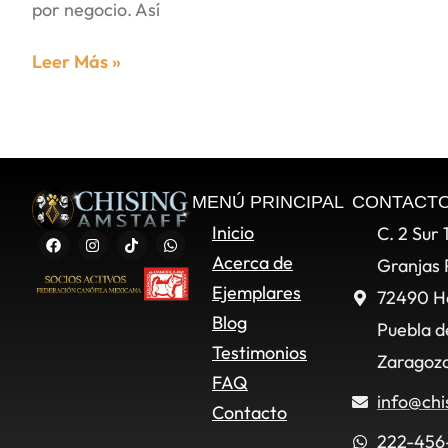
por negocio. Así
Leer Más »
MENÚ PRINCIPAL
CONTACT
Inicio
C. 2 Sur 
Acerca de
Granjas 
Ejemplares
72490 H
Blog
Puebla d
Testimonios
Zaragoza
FAQ
info@chi
Contacto
222-456