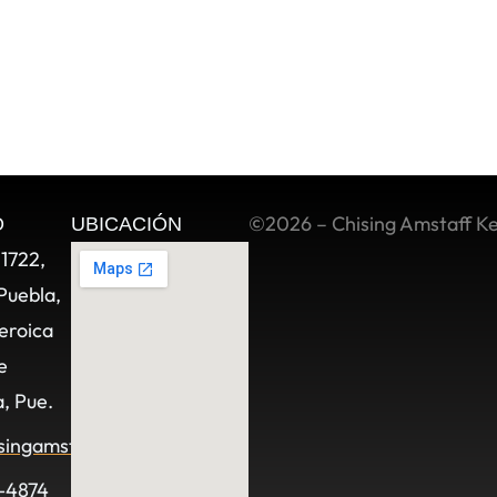
©2026 – Chising Amstaff K
O
UBICACIÓN
11722,
Puebla,
eroica
e
, Pue.
singamstaff.com
-4874