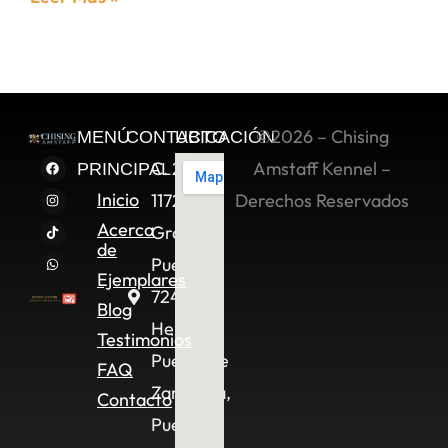
©2026 – Chising
MENÚ
CONTACTO
UBICACIÓN
C. 2 Sur
Amstaff Kennel –
PRINCIPAL
Inicio
11722,
Derechos Reservados
Acerca
Granjas
de
Puebla,
Ejemplares
72490
Blog
Heroica
Testimonios
Puebla de
FAQ
Zaragoza,
Contacto
Pue.