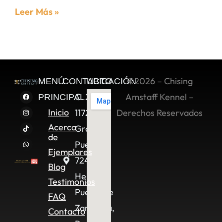
Leer Más »
©2026 – Chising
MENÚ
CONTACTO
UBICACIÓN
C. 2 Sur
Amstaff Kennel –
PRINCIPAL
Inicio
11722,
Derechos Reservados
Acerca
Granjas
de
Puebla,
Ejemplares
72490
Blog
Heroica
Testimonios
Puebla de
FAQ
Zaragoza,
Contacto