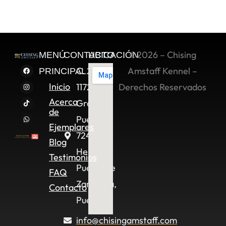
©2026 – Chising
MENÚ
CONTACTO
UBICACIÓN
C. 2 Sur
Amstaff Kennel –
PRINCIPAL
Inicio
11722,
Derechos Reservados
Acerca
Granjas
de
Puebla,
Ejemplares
72490
Blog
Heroica
Testimonios
Puebla de
FAQ
Zaragoza,
Contacto
Pue.
info@chisingamstaff.com