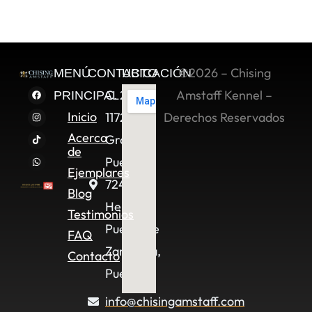
©2026 – Chising
MENÚ
CONTACTO
UBICACIÓN
C. 2 Sur
Amstaff Kennel –
PRINCIPAL
Inicio
11722,
Derechos Reservados
Acerca
Granjas
de
Puebla,
Ejemplares
72490
Blog
Heroica
Testimonios
Puebla de
FAQ
Zaragoza,
Contacto
Pue.
info@chisingamstaff.com