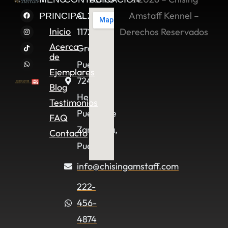
C. 2 Sur
Amstaff Kennel –
PRINCIPAL
Inicio
11722,
Derechos Reservados
Acerca
Granjas
de
Puebla,
Ejemplares
72490
Blog
Heroica
Testimonios
Puebla de
FAQ
Zaragoza,
Contacto
Pue.
info@chisingamstaff.com
222-
456-
4874