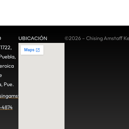
©2026 – Chising Amstaff K
O
UBICACIÓN
11722,
Puebla,
eroica
e
, Pue.
singamstaff.com
-4874