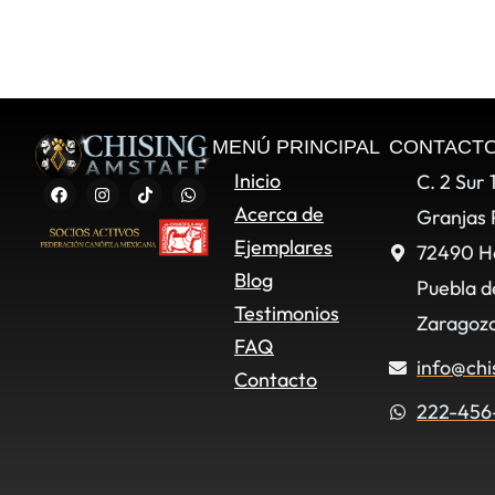
MENÚ PRINCIPAL
CONTACT
Inicio
C. 2 Sur 
Acerca de
Granjas 
Ejemplares
72490 H
Blog
Puebla d
Testimonios
Zaragoza
FAQ
info@chi
Contacto
222-456