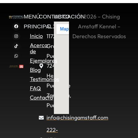
©2026 – Chising
MENÚ
CONTACTO
UBICACIÓN
C. 2 Sur
Amstaff Kennel –
PRINCIPAL
Inicio
11722,
Derechos Reservados
Acerca
Granjas
de
Puebla,
Ejemplares
72490
Blog
Heroica
Testimonios
Puebla de
FAQ
Zaragoza,
Contacto
Pue.
info@chisingamstaff.com
222-