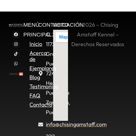
©2026 – Chising
MENÚ
CONTACTO
UBICACIÓN
C. 2 Sur
Amstaff Kennel –
PRINCIPAL
Inicio
11722,
Derechos Reservados
Acerca
Granjas
de
Puebla,
Ejemplares
72490
Blog
Heroica
Testimonios
Puebla de
FAQ
Zaragoza,
Contacto
Pue.
info@chisingamstaff.com