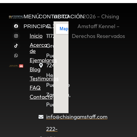
©2026 – Chising
MENÚ
CONTACTO
UBICACIÓN
C. 2 Sur
Amstaff Kennel –
PRINCIPAL
Inicio
11722,
Derechos Reservados
Acerca
Granjas
de
Puebla,
Ejemplares
72490
Blog
Heroica
Testimonios
Puebla de
FAQ
Zaragoza,
Contacto
Pue.
info@chisingamstaff.com
222-