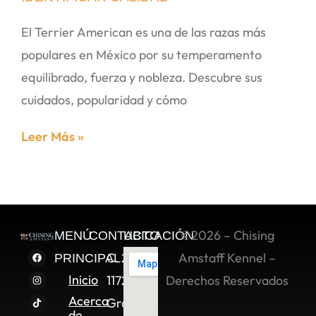
El Terrier American es una de las razas más
populares en México por su temperamento
equilibrado, fuerza y nobleza. Descubre sus
cuidados, popularidad y cómo
Leer Más »
©2026 – Chising
MENÚ
CONTACTO
UBICACIÓN
C. 2 Sur
Amstaff Kennel –
PRINCIPAL
Inicio
11722,
Derechos Reservados
Acerca
Granjas
de