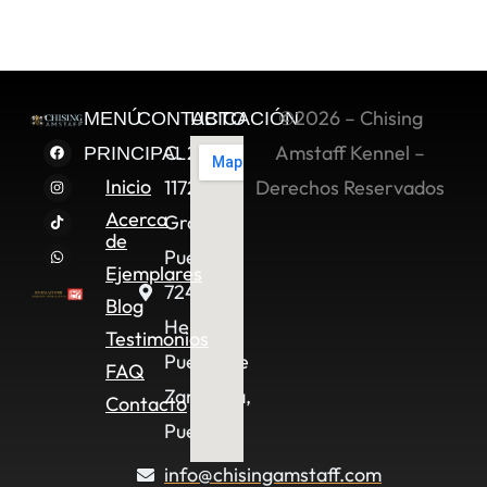
©2026 – Chising
MENÚ
CONTACTO
UBICACIÓN
C. 2 Sur
Amstaff Kennel –
PRINCIPAL
Inicio
11722,
Derechos Reservados
Acerca
Granjas
de
Puebla,
Ejemplares
72490
Blog
Heroica
Testimonios
Puebla de
FAQ
Zaragoza,
Contacto
Pue.
info@chisingamstaff.com