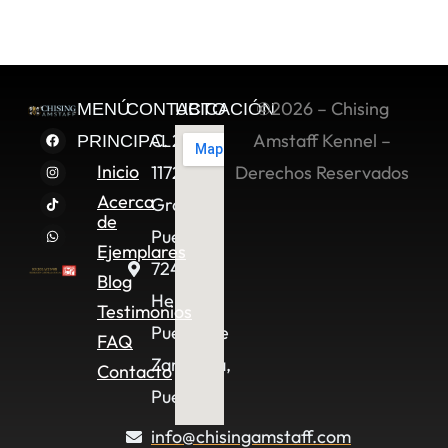
©2026 – Chising
MENÚ
CONTACTO
UBICACIÓN
C. 2 Sur
Amstaff Kennel –
PRINCIPAL
Inicio
11722,
Derechos Reservados
Acerca
Granjas
de
Puebla,
Ejemplares
72490
Blog
Heroica
Testimonios
Puebla de
FAQ
Zaragoza,
Contacto
Pue.
info@chisingamstaff.com